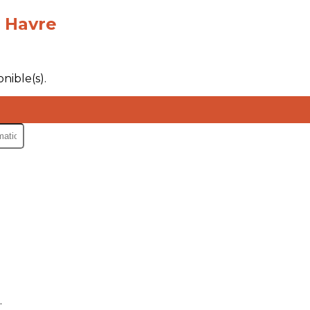
u Havre
nible(s).
.