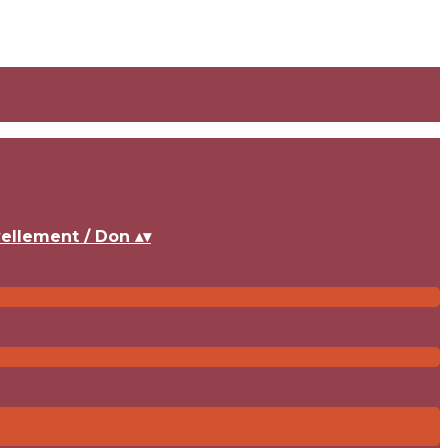
vellement / Don
▴
▾